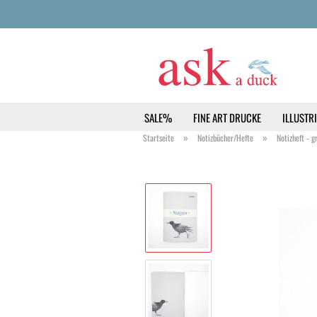
SALE%
FINE ART DRUCKE
ILLUSTRI
»
»
Startseite
Notizbücher/Hefte
Notizheft - g