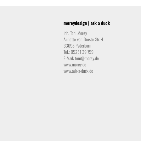
moreydesign | ask a duck
Inh. Toni Morey
Annette-von-Droste-Str. 4
33098 Paderborn
Tel.: 05251 39 759
E-Mail:
toni@morey.de
www.morey.de
www.ask-a-duck.de