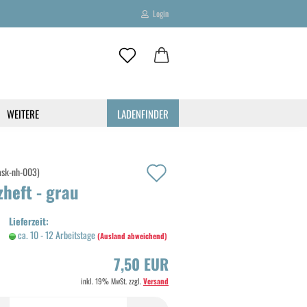
Login
-Mail
WEITERE
LADENFINDER
asswort
Auf
ask-nh-003
)
z­heft - grau
den
to erstellen
Merkzettel
Lieferzeit:
swort vergessen?
ca. 10 - 12 Arbeitstage
(Ausland abweichend)
7,50 EUR
inkl. 19% MwSt. zzgl.
Versand