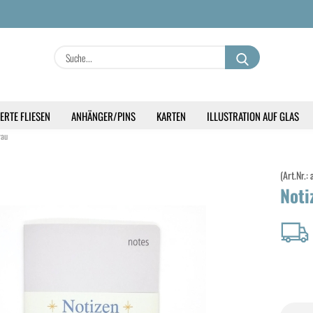
Suche...
E
ERTE FLIESEN
ANHÄNGER/PINS
KARTEN
ILLUSTRATION AUF GLAS
P
rau
(Art.Nr.:
No­ti
Kon
Pas