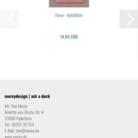
Flie­se - Ap­fel­blü­te
14,95 EUR
moreydesign | ask a duck
Inh. Toni Morey
Annette-von-Droste-Str. 4
33098 Paderborn
Tel.: 05251 39 759
E-Mail:
toni@morey.de
www.morey.de