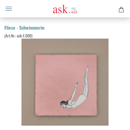
Flie­se - Schwim­me­rin
(Art.Nr.:
ask-​f-008
)