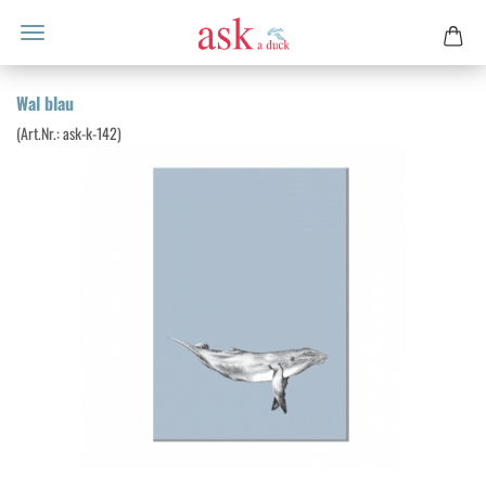
Wal blau
(Art.Nr.:
ask-​k-142
)