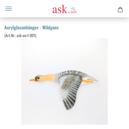
Acryl­glas­an­hän­ger - Wild­gans
(Art.Nr.:
ask-​an-f-001
)